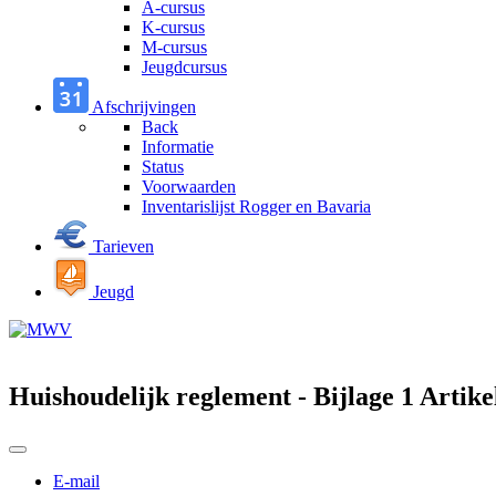
A-cursus
K-cursus
M-cursus
Jeugdcursus
Afschrijvingen
Back
Informatie
Status
Voorwaarden
Inventarislijst Rogger en Bavaria
Tarieven
Jeugd
Huishoudelijk reglement - Bijlage 1 Artike
E-mail