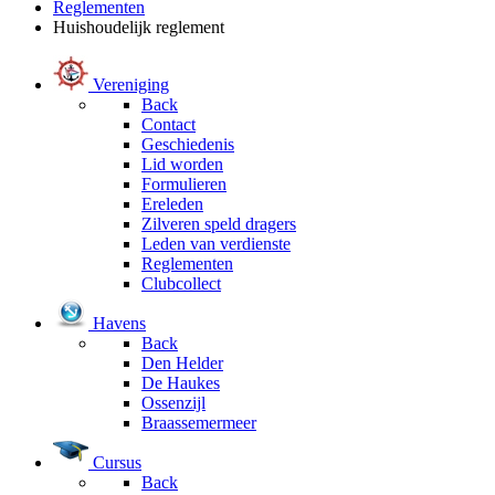
Reglementen
Huishoudelijk reglement
Vereniging
Back
Contact
Geschiedenis
Lid worden
Formulieren
Ereleden
Zilveren speld dragers
Leden van verdienste
Reglementen
Clubcollect
Havens
Back
Den Helder
De Haukes
Ossenzijl
Braassemermeer
Cursus
Back