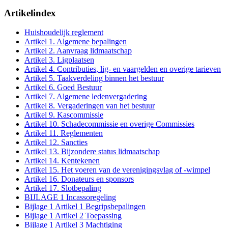
Artikelindex
Huishoudelijk reglement
Artikel 1. Algemene bepalingen
Artikel 2. Aanvraag lidmaatschap
Artikel 3. Ligplaatsen
Artikel 4. Contributies, lig- en vaargelden en overige tarieven
Artikel 5. Taakverdeling binnen het bestuur
Artikel 6. Goed Bestuur
Artikel 7. Algemene ledenvergadering
Artikel 8. Vergaderingen van het bestuur
Artikel 9. Kascommissie
Artikel 10. Schadecommissie en overige Commissies
Artikel 11. Reglementen
Artikel 12. Sancties
Artikel 13. Bijzondere status lidmaatschap
Artikel 14. Kentekenen
Artikel 15. Het voeren van de verenigingsvlag of -wimpel
Artikel 16. Donateurs en sponsors
Artikel 17. Slotbepaling
BIJLAGE 1 Incassoregeling
Bijlage 1 Artikel 1 Begripsbepalingen
Bijlage 1 Artikel 2 Toepassing
Bijlage 1 Artikel 3 Machtiging