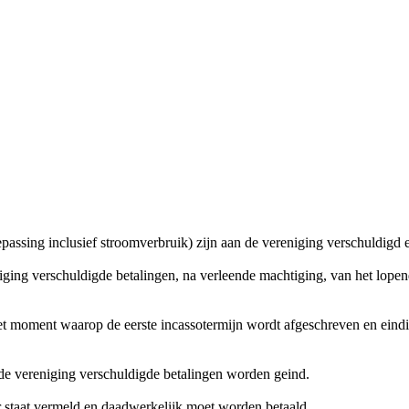
oepassing inclusief stroomverbruik) zijn aan de vereniging verschuldig
niging verschuldigde betalingen, na verleende machtiging, van het lope
t moment waarop de eerste incassotermijn wordt afgeschreven en eindig
de vereniging verschuldigde betalingen worden geind.
r staat vermeld en daadwerkelijk moet worden betaald.