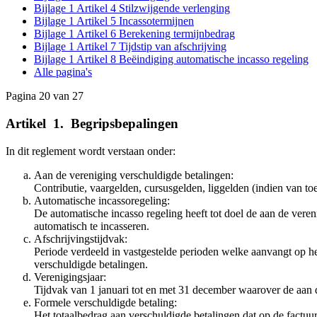
Bijlage 1 Artikel 4 Stilzwijgende verlenging
Bijlage 1 Artikel 5 Incassotermijnen
Bijlage 1 Artikel 6 Berekening termijnbedrag
Bijlage 1 Artikel 7 Tijdstip van afschrijving
Bijlage 1 Artikel 8 Beëindiging automatische incasso regeling
Alle pagina's
Pagina 20 van 27
Artikel
_
1.
_
Begripsbepalingen
In dit reglement wordt verstaan onder:
Aan de vereniging verschuldigde betalingen:
Contributie, vaargelden, cursusgelden, liggelden (indien van t
Automatische incassoregeling:
De automatische incasso regeling heeft tot doel de aan de vere
automatisch te incasseren.
Afschrijvingstijdvak:
Periode verdeeld in vastgestelde perioden welke aanvangt op he
verschuldigde betalingen.
Verenigingsjaar:
Tijdvak van 1 januari tot en met 31 december waarover de aan 
Formele verschuldigde betaling:
Het totaalbedrag aan verschuldigde betalingen dat op de factuu