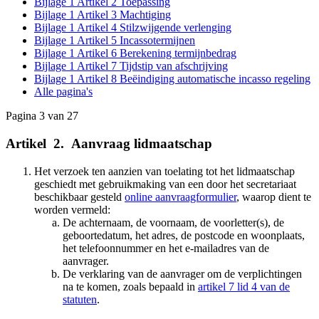
Bijlage 1 Artikel 2 Toepassing
Bijlage 1 Artikel 3 Machtiging
Bijlage 1 Artikel 4 Stilzwijgende verlenging
Bijlage 1 Artikel 5 Incassotermijnen
Bijlage 1 Artikel 6 Berekening termijnbedrag
Bijlage 1 Artikel 7 Tijdstip van afschrijving
Bijlage 1 Artikel 8 Beëindiging automatische incasso regeling
Alle pagina's
Pagina 3 van 27
Artikel
_
2.
_
Aanvraag lidmaatschap
Het verzoek ten aanzien van toelating tot het lidmaatschap
geschiedt met gebruikmaking van een door het secreta­riaat
beschikbaar gesteld
online aanvraagformulier
, waar­op dient te
worden vermeld:
De achternaam, de voornaam, de voorletter(s), de
geboortedatum, het adres, de postcode en woonplaats,
het telefoonnummer en het e-mailadres van de
aanvrager.
De verklaring van de aanvrager om de verplichtingen
na te komen, zoals bepaald in
artikel 7 lid 4 van de
statuten
.