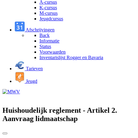
A-cursus
K-cursus
M-cursus
Jeugdcursus
Afschrijvingen
Back
Informatie
Status
Voorwaarden
Inventarislijst Rogger en Bavaria
Tarieven
Jeugd
Huishoudelijk reglement - Artikel 2.
Aanvraag lidmaatschap