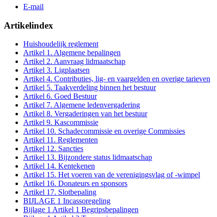
E-mail
Artikelindex
Huishoudelijk reglement
Artikel 1. Algemene bepalingen
Artikel 2. Aanvraag lidmaatschap
Artikel 3. Ligplaatsen
Artikel 4. Contributies, lig- en vaargelden en overige tarieven
Artikel 5. Taakverdeling binnen het bestuur
Artikel 6. Goed Bestuur
Artikel 7. Algemene ledenvergadering
Artikel 8. Vergaderingen van het bestuur
Artikel 9. Kascommissie
Artikel 10. Schadecommissie en overige Commissies
Artikel 11. Reglementen
Artikel 12. Sancties
Artikel 13. Bijzondere status lidmaatschap
Artikel 14. Kentekenen
Artikel 15. Het voeren van de verenigingsvlag of -wimpel
Artikel 16. Donateurs en sponsors
Artikel 17. Slotbepaling
BIJLAGE 1 Incassoregeling
Bijlage 1 Artikel 1 Begripsbepalingen