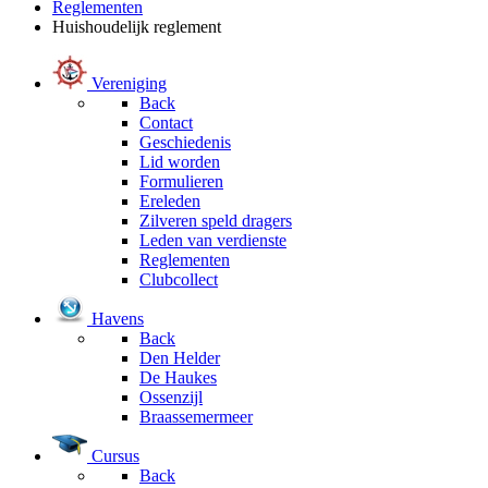
Reglementen
Huishoudelijk reglement
Vereniging
Back
Contact
Geschiedenis
Lid worden
Formulieren
Ereleden
Zilveren speld dragers
Leden van verdienste
Reglementen
Clubcollect
Havens
Back
Den Helder
De Haukes
Ossenzijl
Braassemermeer
Cursus
Back