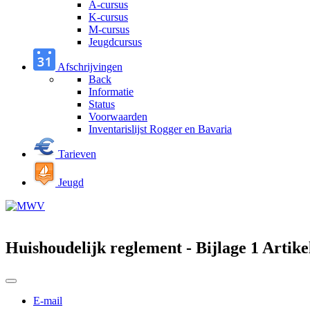
A-cursus
K-cursus
M-cursus
Jeugdcursus
Afschrijvingen
Back
Informatie
Status
Voorwaarden
Inventarislijst Rogger en Bavaria
Tarieven
Jeugd
Huishoudelijk reglement - Bijlage 1 Artik
E-mail