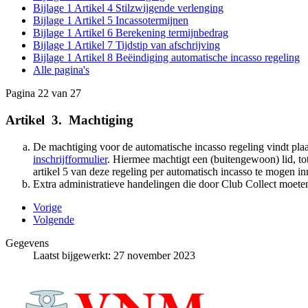
Bijlage 1 Artikel 4 Stilzwijgende verlenging
Bijlage 1 Artikel 5 Incassotermijnen
Bijlage 1 Artikel 6 Berekening termijnbedrag
Bijlage 1 Artikel 7 Tijdstip van afschrijving
Bijlage 1 Artikel 8 Beëindiging automatische incasso regeling
Alle pagina's
Pagina 22 van 27
Artikel
_
3.
_
Machtiging
De machtiging voor de automatische incasso regeling vindt plaa
inschrijfformulier
. Hiermee machtigt een (buitengewoon) lid, t
artikel 5 van deze regeling per automatisch incasso te mogen in
Extra administratieve handelingen die door Club Collect moeten
Vorige
Volgende
Gegevens
Laatst bijgewerkt: 27 november 2023