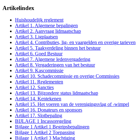
Artikelindex
Huishoudelijk reglement
Artikel 1. Algemene bepalingen
Artikel 2. Aanvraag lidmaatschap
Artikel 3. Ligplaatsen
Artikel 4. Contributies, lig- en vaargelden en overige tarieven
Artikel 5. Taakverdeling binnen het bestuur
Artikel 6. Goed Bestuur
Artikel 7. Algemene ledenvergadering
Artikel 8. Vergaderingen van het bestuur
Artikel 9. Kascommissie
Artikel 10. Schadecommissie en overige Commissies
Artikel 11. Reglementen
Artikel 12. Sancties
Artikel 13. Bijzondere status lidmaatschap
Artikel 14. Kentekenen
Artikel 15. Het voeren van de verenigingsvlag of -wimpel
Artikel 16. Donateurs en sponsors
Artikel 17. Slotbepaling
BIJLAGE 1 Incassoregeling
Bijlage 1 Artikel 1 Begripsbepalingen
Bijlage 1 Artikel 2 Toepassing
Bijlage 1 Artikel 3 Machtiging