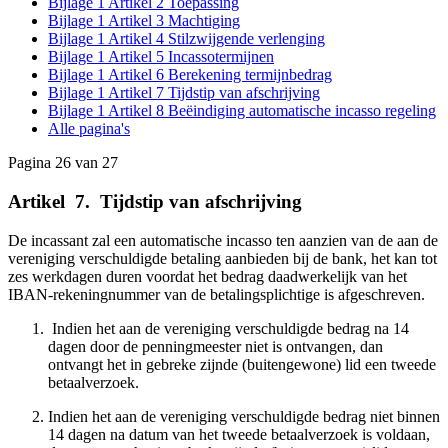
Bijlage 1 Artikel 2 Toepassing
Bijlage 1 Artikel 3 Machtiging
Bijlage 1 Artikel 4 Stilzwijgende verlenging
Bijlage 1 Artikel 5 Incassotermijnen
Bijlage 1 Artikel 6 Berekening termijnbedrag
Bijlage 1 Artikel 7 Tijdstip van afschrijving
Bijlage 1 Artikel 8 Beëindiging automatische incasso regeling
Alle pagina's
Pagina 26 van 27
Artikel
_
7.
_
Tijdstip van afschrijving
De incassant zal een automatische incasso ten aanzien van de aan de
vereniging verschuldigde betaling aanbieden bij de bank, het kan tot
zes werkdagen duren voordat het bedrag daadwerkelijk van het
IBAN-rekeningnummer van de betalingsplichtige is afgeschreven.
Indien het aan de vereniging verschuldigde bedrag na 14
dagen door de penningmeester niet is ontvangen, dan
ontvangt het in gebreke zijnde (buitengewone) lid een tweede
betaalverzoek.
Indien het aan de vereniging verschuldigde bedrag niet binnen
14 dagen na datum van het tweede betaalverzoek is voldaan,