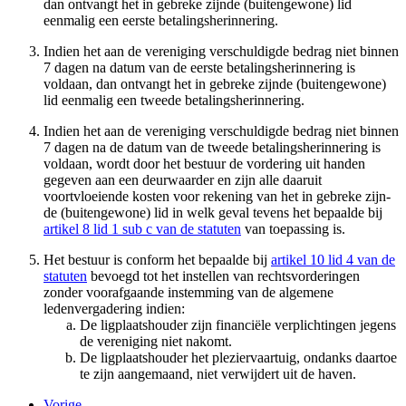
dan ontvangt het in gebreke zijnde (buitengewone) lid
eenmalig een eerste betalingsherinnering.
Indien het aan de vereniging verschuldigde bedrag niet binnen
7 dagen na datum van de eerste betalingsherinnering is
voldaan, dan ontvangt het in gebreke zijnde (buitengewone)
lid eenmalig een tweede betalingsherinnering.
Indien het aan de vereniging verschuldigde bedrag niet binnen
7 dagen na de datum van de tweede betalingsherinnering is
voldaan, wordt door het bestuur de vordering uit handen
gegeven aan een deurwaarder en zijn alle daaruit
voortvloeiende kosten voor rekening van het in gebreke zijn­
de (buitengewone) lid in welk geval tevens het bepaalde bij
artikel 8 lid 1 sub c van de statuten
van toepas­sing is.
Het bestuur is conform het bepaalde bij
artikel 10 lid 4 van de
statuten
bevoegd tot het instellen van rechtsvorderingen
zonder voorafgaande instemming van de algemene
ledenvergadering indien:
De ligplaatshouder zijn financiële verplichtingen jegens
de vereniging niet nakomt.
De ligplaatshouder het pleziervaartuig, ondanks daartoe
te zijn aangemaand, niet verwijdert uit de haven.
Vorige