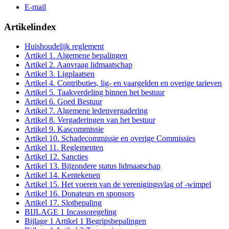
E-mail
Artikelindex
Huishoudelijk reglement
Artikel 1. Algemene bepalingen
Artikel 2. Aanvraag lidmaatschap
Artikel 3. Ligplaatsen
Artikel 4. Contributies, lig- en vaargelden en overige tarieven
Artikel 5. Taakverdeling binnen het bestuur
Artikel 6. Goed Bestuur
Artikel 7. Algemene ledenvergadering
Artikel 8. Vergaderingen van het bestuur
Artikel 9. Kascommissie
Artikel 10. Schadecommissie en overige Commissies
Artikel 11. Reglementen
Artikel 12. Sancties
Artikel 13. Bijzondere status lidmaatschap
Artikel 14. Kentekenen
Artikel 15. Het voeren van de verenigingsvlag of -wimpel
Artikel 16. Donateurs en sponsors
Artikel 17. Slotbepaling
BIJLAGE 1 Incassoregeling
Bijlage 1 Artikel 1 Begripsbepalingen