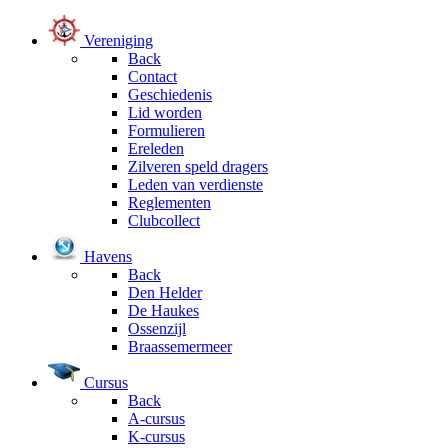
Vereniging
Back
Contact
Geschiedenis
Lid worden
Formulieren
Ereleden
Zilveren speld dragers
Leden van verdienste
Reglementen
Clubcollect
Havens
Back
Den Helder
De Haukes
Ossenzijl
Braassemermeer
Cursus
Back
A-cursus
K-cursus