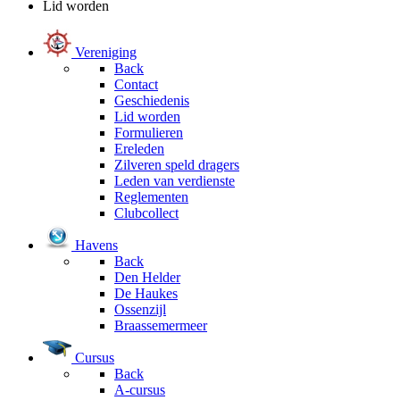
Lid worden
Vereniging
Back
Contact
Geschiedenis
Lid worden
Formulieren
Ereleden
Zilveren speld dragers
Leden van verdienste
Reglementen
Clubcollect
Havens
Back
Den Helder
De Haukes
Ossenzijl
Braassemermeer
Cursus
Back
A-cursus