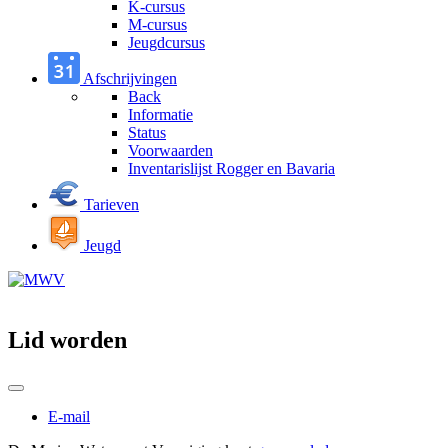
K-cursus
M-cursus
Jeugdcursus
Afschrijvingen
Back
Informatie
Status
Voorwaarden
Inventarislijst Rogger en Bavaria
Tarieven
Jeugd
Lid worden
E-mail