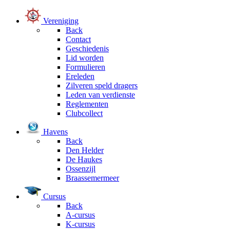
Vereniging
Back
Contact
Geschiedenis
Lid worden
Formulieren
Ereleden
Zilveren speld dragers
Leden van verdienste
Reglementen
Clubcollect
Havens
Back
Den Helder
De Haukes
Ossenzijl
Braassemermeer
Cursus
Back
A-cursus
K-cursus