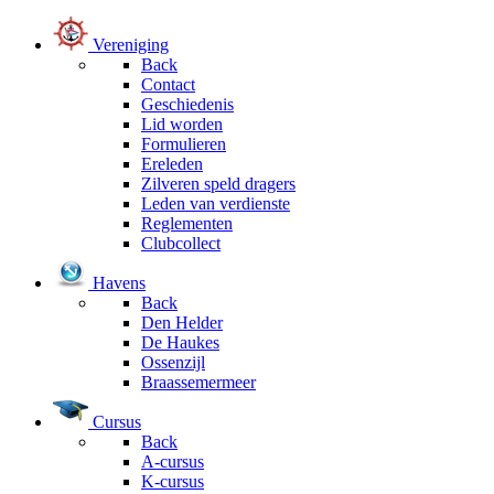
Vereniging
Back
Contact
Geschiedenis
Lid worden
Formulieren
Ereleden
Zilveren speld dragers
Leden van verdienste
Reglementen
Clubcollect
Havens
Back
Den Helder
De Haukes
Ossenzijl
Braassemermeer
Cursus
Back
A-cursus
K-cursus