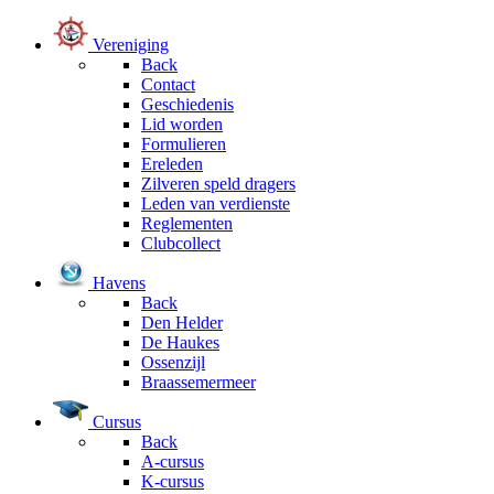
Vereniging
Back
Contact
Geschiedenis
Lid worden
Formulieren
Ereleden
Zilveren speld dragers
Leden van verdienste
Reglementen
Clubcollect
Havens
Back
Den Helder
De Haukes
Ossenzijl
Braassemermeer
Cursus
Back
A-cursus
K-cursus