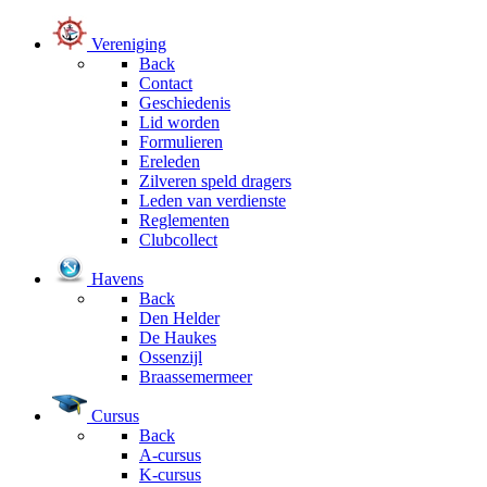
Vereniging
Back
Contact
Geschiedenis
Lid worden
Formulieren
Ereleden
Zilveren speld dragers
Leden van verdienste
Reglementen
Clubcollect
Havens
Back
Den Helder
De Haukes
Ossenzijl
Braassemermeer
Cursus
Back
A-cursus
K-cursus