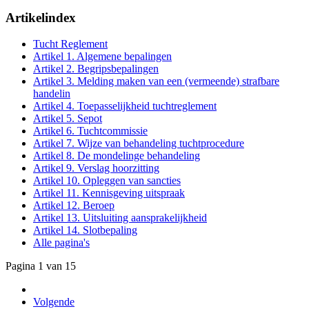
Artikelindex
Tucht Reglement
Artikel 1. Algemene bepalingen
Artikel 2. Begripsbepalingen
Artikel 3. Melding maken van een (vermeende) strafbare
handelin
Artikel 4. Toepasselijkheid tuchtreglement
Artikel 5. Sepot
Artikel 6. Tuchtcommissie
Artikel 7. Wijze van behandeling tuchtprocedure
Artikel 8. De mondelinge behandeling
Artikel 9. Verslag hoorzitting
Artikel 10. Opleggen van sancties
Artikel 11. Kennisgeving uitspraak
Artikel 12. Beroep
Artikel 13. Uitsluiting aansprakelijkheid
Artikel 14. Slotbepaling
Alle pagina's
Pagina 1 van 15
Volgende