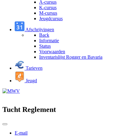
A-cursus
K-cursus
M-cursus
Jeugdcursus
Afschrijvingen
Back
Informatie
Status
Voorwaarden
Inventarislijst Rogger en Bavaria
Tarieven
Jeugd
Tucht Reglement
E-mail