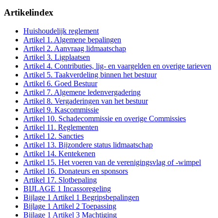
Artikelindex
Huishoudelijk reglement
Artikel 1. Algemene bepalingen
Artikel 2. Aanvraag lidmaatschap
Artikel 3. Ligplaatsen
Artikel 4. Contributies, lig- en vaargelden en overige tarieven
Artikel 5. Taakverdeling binnen het bestuur
Artikel 6. Goed Bestuur
Artikel 7. Algemene ledenvergadering
Artikel 8. Vergaderingen van het bestuur
Artikel 9. Kascommissie
Artikel 10. Schadecommissie en overige Commissies
Artikel 11. Reglementen
Artikel 12. Sancties
Artikel 13. Bijzondere status lidmaatschap
Artikel 14. Kentekenen
Artikel 15. Het voeren van de verenigingsvlag of -wimpel
Artikel 16. Donateurs en sponsors
Artikel 17. Slotbepaling
BIJLAGE 1 Incassoregeling
Bijlage 1 Artikel 1 Begripsbepalingen
Bijlage 1 Artikel 2 Toepassing
Bijlage 1 Artikel 3 Machtiging