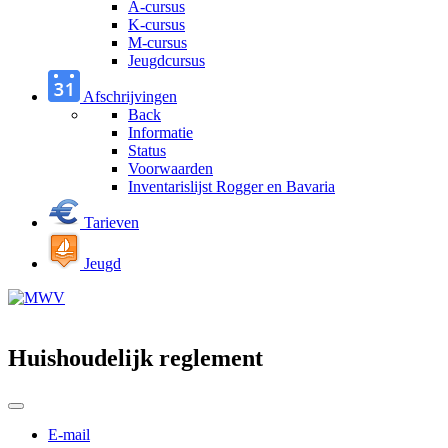
A-cursus
K-cursus
M-cursus
Jeugdcursus
Afschrijvingen
Back
Informatie
Status
Voorwaarden
Inventarislijst Rogger en Bavaria
Tarieven
Jeugd
Huishoudelijk reglement
E-mail