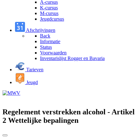
A-cursus
K-cursus
M-cursus
Jeugdcursus
Afschrijvingen
Back
Informatie
Status
Voorwaarden
Inventarislijst Rogger en Bavaria
Tarieven
Jeugd
Regelement verstrekken alcohol - Artikel
2 Wettelijke bepalingen