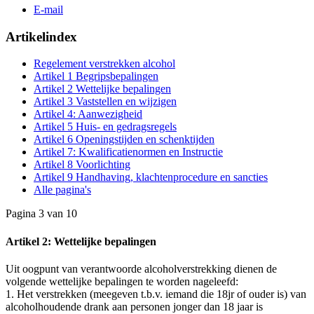
E-mail
Artikelindex
Regelement verstrekken alcohol
Artikel 1 Begripsbepalingen
Artikel 2 Wettelijke bepalingen
Artikel 3 Vaststellen en wijzigen
Artikel 4: Aanwezigheid
Artikel 5 Huis- en gedragsregels
Artikel 6 Openingstijden en schenktijden
Artikel 7: Kwalificatienormen en Instructie
Artikel 8 Voorlichting
Artikel 9 Handhaving, klachtenprocedure en sancties
Alle pagina's
Pagina 3 van 10
Artikel 2: Wettelijke bepalingen
Uit oogpunt van verantwoorde alcoholverstrekking dienen de
volgende wettelijke bepalingen te worden nageleefd:
1. Het verstrekken (meegeven t.b.v. iemand die 18jr of ouder is) van
alcoholhoudende drank aan personen jonger dan 18 jaar is