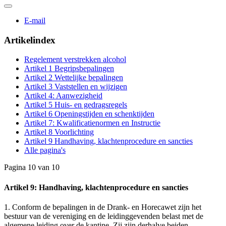
E-mail
Artikelindex
Regelement verstrekken alcohol
Artikel 1 Begripsbepalingen
Artikel 2 Wettelijke bepalingen
Artikel 3 Vaststellen en wijzigen
Artikel 4: Aanwezigheid
Artikel 5 Huis- en gedragsregels
Artikel 6 Openingstijden en schenktijden
Artikel 7: Kwalificatienormen en Instructie
Artikel 8 Voorlichting
Artikel 9 Handhaving, klachtenprocedure en sancties
Alle pagina's
Pagina 10 van 10
Artikel 9: Handhaving, klachtenprocedure en sancties
1. Conform de bepalingen in de Drank- en Horecawet zijn het
bestuur van de vereniging en de leidinggevenden belast met de
algemene leiding over de kantine. Zij zijn derhalve beiden