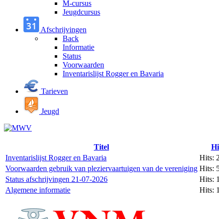
M-cursus
Jeugdcursus
Afschrijvingen
Back
Informatie
Status
Voorwaarden
Inventarislijst Rogger en Bavaria
Tarieven
Jeugd
Titel
Hi
Inventarislijst Rogger en Bavaria
Hits: 
Voorwaarden gebruik van pleziervaartuigen van de vereniging
Hits: 
Status afschrijvingen 21-07-2026
Hits:
Algemene informatie
Hits: