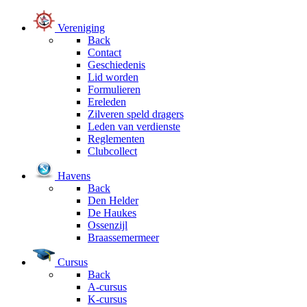
Vereniging
Back
Contact
Geschiedenis
Lid worden
Formulieren
Ereleden
Zilveren speld dragers
Leden van verdienste
Reglementen
Clubcollect
Havens
Back
Den Helder
De Haukes
Ossenzijl
Braassemermeer
Cursus
Back
A-cursus
K-cursus