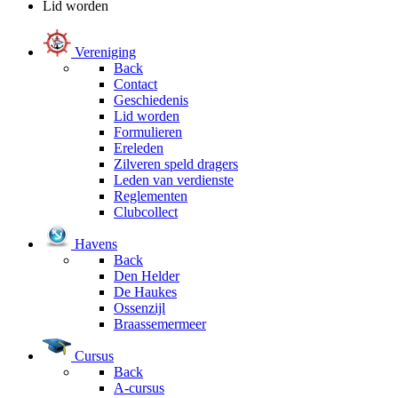
Lid worden
Vereniging
Back
Contact
Geschiedenis
Lid worden
Formulieren
Ereleden
Zilveren speld dragers
Leden van verdienste
Reglementen
Clubcollect
Havens
Back
Den Helder
De Haukes
Ossenzijl
Braassemermeer
Cursus
Back
A-cursus