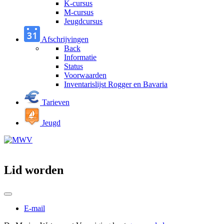
K-cursus
M-cursus
Jeugdcursus
Afschrijvingen
Back
Informatie
Status
Voorwaarden
Inventarislijst Rogger en Bavaria
Tarieven
Jeugd
Lid worden
E-mail