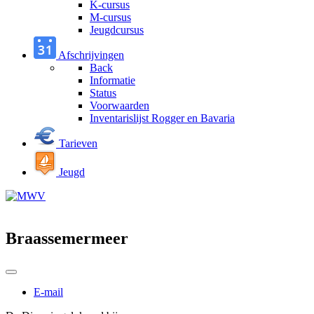
K-cursus
M-cursus
Jeugdcursus
Afschrijvingen
Back
Informatie
Status
Voorwaarden
Inventarislijst Rogger en Bavaria
Tarieven
Jeugd
Braassemermeer
E-mail