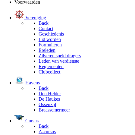
Voorwaarden
Vereniging
Back
Contact
Geschiedenis
Lid worden
Formulieren
Ereleden
Zilveren speld dragers
Leden van verdienste
Reglementen
Clubcollect
Havens
Back
Den Helder
De Haukes
Ossenzijl
Braassemermeer
Cursus
Back
A-cursus