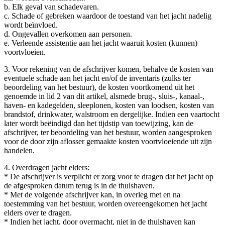
b. Elk geval van schadevaren.
c. Schade of gebreken waardoor de toestand van het jacht nadelig
wordt beïnvloed.
d. Ongevallen overkomen aan personen.
e. Verleende assistentie aan het jacht waaruit kosten (kunnen)
voortvloeien.
3. Voor rekening van de afschrijver komen, behalve de kosten van
eventuele schade aan het jacht en/of de inventaris (zulks ter
beoordeling van het bestuur), de kosten voortkomend uit het
genoemde in lid 2 van dit artikel, alsmede brug-, sluis-, kanaal-,
haven- en kadegelden, sleeplonen, kosten van loodsen, kosten van
brandstof, drinkwater, walstroom en dergelijke. Indien een vaartocht
later wordt beëindigd dan het tijdstip van toewijzing, kan de
afschrijver, ter beoordeling van het bestuur, worden aangesproken
voor de door zijn aflosser gemaakte kosten voortvloeiende uit zijn
handelen.
4. Overdragen jacht elders:
* De afschrijver is verplicht er zorg voor te dragen dat het jacht op
de afgesproken datum terug is in de thuishaven.
* Met de volgende afschrijver kan, in overleg met en na
toestemming van het bestuur, worden overeengekomen het jacht
elders over te dragen.
* Indien het jacht, door overmacht, niet in de thuishaven kan