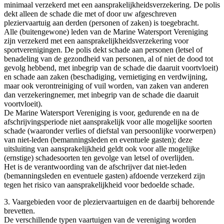
minimaal verzekerd met een aansprakelijkheidsverzekering. De polis
dekt alleen de schade die met of door uw afgeschreven
pleziervaartuig aan derden (personen of zaken) is toegebracht.
Alle (buitengewone) leden van de Marine Watersport Vereniging
zijn verzekerd met een aansprakelijkheidsverzekering voor
sportverenigingen. De polis dekt schade aan personen (letsel of
benadeling van de gezondheid van personen, al of niet de dood tot
gevolg hebbend, met inbegrip van de schade die daaruit voortvloeit)
en schade aan zaken (beschadiging, vernietiging en verdwijning,
maar ook verontreiniging of vuil worden, van zaken van anderen
dan verzekeringnemer, met inbegrip van de schade die daaruit
voortvloeit).
De Marine Watersport Vereniging is voor, gedurende en na de
afschrijvingsperiode niet aansprakelijk voor alle mogelijke soorten
schade (waaronder verlies of diefstal van persoonlijke voorwerpen)
van niet-leden (bemanningsleden en eventuele gasten); deze
uitsluiting van aansprakelijkheid geldt ook voor alle mogelijke
(ernstige) schadesoorten ten gevolge van letsel of overlijden.
Het is de verantwoording van de afschrijver dat niet-leden
(bemanningsleden en eventuele gasten) afdoende verzekerd zijn
tegen het risico van aansprakelijkheid voor bedoelde schade.
3. Vaargebieden voor de pleziervaartuigen en de daarbij behorende
brevetten.
De verschillende typen vaartuigen van de vereniging worden