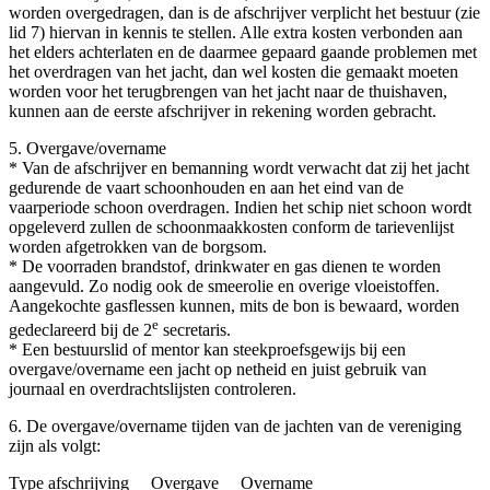
worden overgedragen, dan is de afschrijver verplicht het bestuur (zie
lid 7) hiervan in kennis te stellen. Alle extra kosten verbonden aan
het elders achterlaten en de daarmee gepaard gaande problemen met
het overdragen van het jacht, dan wel kosten die gemaakt moeten
worden voor het terugbrengen van het jacht naar de thuishaven,
kunnen aan de eerste afschrijver in rekening worden gebracht.
5. Overgave/overname
* Van de afschrijver en bemanning wordt verwacht dat zij het jacht
gedurende de vaart schoonhouden en aan het eind van de
vaarperiode schoon overdragen. Indien het schip niet schoon wordt
opgeleverd zullen de schoonmaakkosten conform de tarievenlijst
worden afgetrokken van de borgsom.
* De voorraden brandstof, drinkwater en gas dienen te worden
aangevuld. Zo nodig ook de smeerolie en overige vloeistoffen.
Aangekochte gasflessen kunnen, mits de bon is bewaard, worden
e
gedeclareerd bij de 2
secretaris.
* Een bestuurslid of mentor kan steekproefsgewijs bij een
overgave/overname een jacht op netheid en juist gebruik van
journaal en overdrachtslijsten controleren.
6. De overgave/overname tijden van de jachten van de vereniging
zijn als volgt:
Type afschrijving Overgave Overname