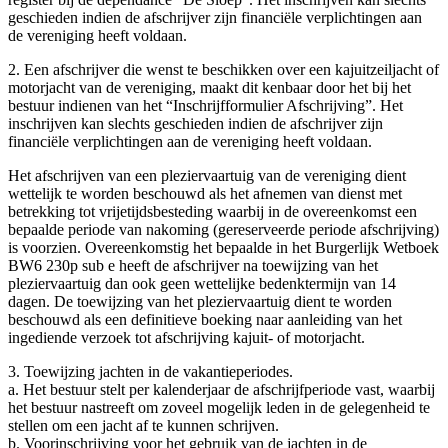
geschieden indien de afschrijver zijn financiële verplichtingen aan
de vereniging heeft voldaan.
2. Een afschrijver die wenst te beschikken over een kajuitzeiljacht of
motorjacht van de vereniging, maakt dit kenbaar door het bij het
bestuur indienen van het “Inschrijfformulier Afschrijving”. Het
inschrijven kan slechts geschieden indien de afschrijver zijn
financiële verplichtingen aan de vereniging heeft voldaan.
Het afschrijven van een pleziervaartuig van de vereniging dient
wettelijk te worden beschouwd als het afnemen van dienst met
betrekking tot vrijetijdsbesteding waarbij in de overeenkomst een
bepaalde periode van nakoming (gereserveerde periode afschrijving)
is voorzien. Overeenkomstig het bepaalde in het Burgerlijk Wetboek
BW6 230p sub e heeft de afschrijver na toewijzing van het
pleziervaartuig dan ook geen wettelijke bedenktermijn van 14
dagen. De toewijzing van het pleziervaartuig dient te worden
beschouwd als een definitieve boeking naar aanleiding van het
ingediende verzoek tot afschrijving kajuit- of motorjacht.
3. Toewijzing jachten in de vakantieperiodes.
a. Het bestuur stelt per kalenderjaar de afschrijfperiode vast, waarbij
het bestuur nastreeft om zoveel mogelijk leden in de gelegenheid te
stellen om een jacht af te kunnen schrijven.
b. Voorinschrijving voor het gebruik van de jachten in de