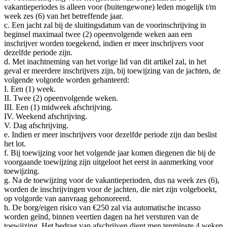
vakantieperiodes is alleen voor (buitengewone) leden mogelijk t/m
week zes (6) van het betreffende jaar.
c. Een jacht zal bij de sluitingsdatum van de voorinschrijving in
beginsel maximaal twee (2) opeenvolgende weken aan een
inschrijver worden toegekend, indien er meer inschrijvers voor
dezelfde periode zijn.
d. Met inachtneming van het vorige lid van dit artikel zal, in het
geval er meerdere inschrijvers zijn, bij toewijzing van de jachten, de
volgende volgorde worden gehanteerd:
I. Een (1) week.
II. Twee (2) opeenvolgende weken.
III. Een (1) midweek afschrijving.
IV. Weekend afschrijving.
V. Dag afschrijving.
e. Indien er meer inschrijvers voor dezelfde periode zijn dan beslist
het lot.
f. Bij toewijzing voor het volgende jaar komen diegenen die bij de
voorgaande toewijzing zijn uitgeloot het eerst in aanmerking voor
toewijzing.
g. Na de toewijzing voor de vakantieperioden, dus na week zes (6),
worden de inschrijvingen voor de jachten, die niet zijn volgeboekt,
op volgorde van aanvraag gehonoreerd.
h. De borg/eigen risico van €250 zal via automatische incasso
worden geïnd, binnen veertien dagen na het versturen van de
toewijzing. Het bedrag van afschrijven dient men tenminste 4 weken