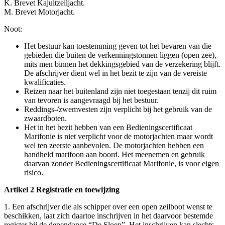
K. Brevet Kajuitzeiljacht.
M. Brevet Motorjacht.
Noot:
Het bestuur kan toestemming geven tot het bevaren van die
gebieden die buiten de verkenningstonnen liggen (open zee),
mits men binnen het dekkingsgebied van de verzekering blijft.
De afschrijver dient wel in het bezit te zijn van de vereiste
kwalificaties.
Reizen naar het buitenland zijn niet toegestaan tenzij dit ruim
van tevoren is aangevraagd bij het bestuur.
Reddings-/zwemvesten zijn verplicht bij het gebruik van de
zwaardboten.
Het in het bezit hebben van een Bedieningscertificaat
Marifonie is niet verplicht voor de motorjachten maar wordt
wel ten zeerste aanbevolen. De motorjachten hebben een
handheld marifoon aan boord. Het meenemen en gebruik
daarvan zonder Bedieningscertificaat Marifonie, is voor eigen
risico.
Artikel 2 Registratie en toewijzing
1. Een afschrijver die als schipper over een open zeilboot wenst te
beschikken, laat zich daartoe inschrijven in het daarvoor bestemde
register bij de dependance “De Sloep”. Het inschrijven kan slechts