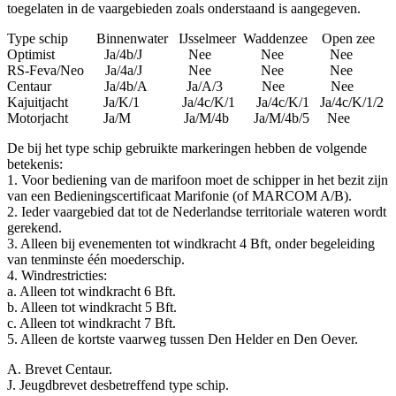
toegelaten in de vaargebieden zoals onderstaand is aangegeven.
Type schip Binnenwater IJsselmeer Waddenzee Open zee
Optimist Ja/4b/J Nee Nee Nee
RS-Feva/Neo Ja/4a/J Nee Nee Nee
Centaur Ja/4b/A Ja/A/3 Nee Nee
Kajuitjacht Ja/K/1 Ja/4c/K/1 Ja/4c/K/1 Ja/4c/K/1/2
Motorjacht Ja/M Ja/M/4b Ja/M/4b/5 Nee
De bij het type schip gebruikte markeringen hebben de volgende
betekenis:
1. Voor bediening van de marifoon moet de schipper in het bezit zijn
van een Bedieningscertificaat Marifonie (of MARCOM A/B).
2. Ieder vaargebied dat tot de Nederlandse territoriale wateren wordt
gerekend.
3. Alleen bij evenementen tot windkracht 4 Bft, onder begeleiding
van tenminste één moederschip.
4. Windrestricties:
a. Alleen tot windkracht 6 Bft.
b. Alleen tot windkracht 5 Bft.
c. Alleen tot windkracht 7 Bft.
5. Alleen de kortste vaarweg tussen Den Helder en Den Oever.
A. Brevet Centaur.
J. Jeugdbrevet desbetreffend type schip.