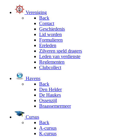
Vereniging
Back
Contact
Geschiedenis
Lid worden
Formulieren
Ereleden
Zilveren speld dragers
Leden van verdienste
Reglementen
Clubcollect
Havens
Back
Den Helder
De Haukes
Ossenzijl
Braassemermeer
Cursus
Back
A-cursus
K-cursus