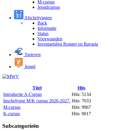
M-cursus
Jeugdcursus
Afschrijvingen
Back
Informatie
Status
Voorwaarden
Inventarislijst Rogger en Bavaria
Tarieven
Jeugd
Titel
Hits
Introductie A-Cursus
Hits: 5134
Inschrijving M/K cursus 2026-2027.
Hits: 7033
M-cursus
Hits: 9967
K-cursus
Hits: 9017
Subcategorieën