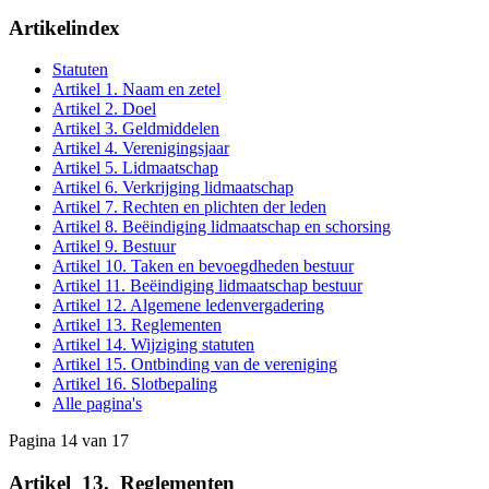
Artikelindex
Statuten
Artikel 1. Naam en zetel
Artikel 2. Doel
Artikel 3. Geldmiddelen
Artikel 4. Verenigingsjaar
Artikel 5. Lidmaatschap
Artikel 6. Verkrijging lidmaatschap
Artikel 7. Rechten en plichten der leden
Artikel 8. Beëindiging lidmaatschap en schorsing
Artikel 9. Bestuur
Artikel 10. Taken en bevoegdheden bestuur
Artikel 11. Beëindiging lidmaatschap bestuur
Artikel 12. Algemene ledenvergadering
Artikel 13. Reglementen
Artikel 14. Wijziging statuten
Artikel 15. Ontbinding van de vereniging
Artikel 16. Slotbepaling
Alle pagina's
Pagina 14 van 17
Artikel
_
13.
_
Reglementen