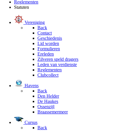
Reglementen
Statuten
Vereniging
Back
Contact
Geschiedenis
Lid worden
Formulieren
Ereleden
Zilveren speld dragers
Leden van verdienste
Reglementen
Clubcollect
Havens
Back
Den Helder
De Haukes
Ossenzijl
Braassemermeer
Cursus
Back