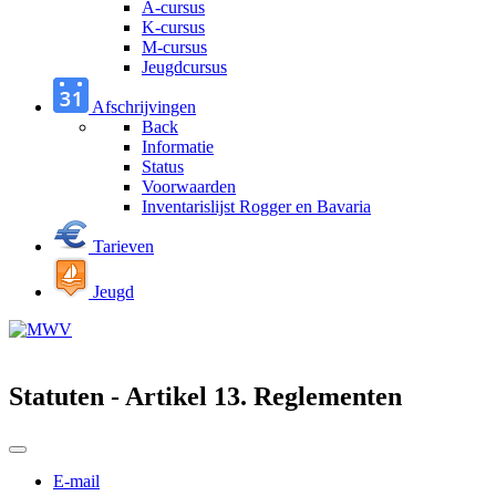
A-cursus
K-cursus
M-cursus
Jeugdcursus
Afschrijvingen
Back
Informatie
Status
Voorwaarden
Inventarislijst Rogger en Bavaria
Tarieven
Jeugd
Statuten - Artikel 13. Reglementen
E-mail