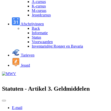
A-cursus
K-cursus
M-cursus
Jeugdcursus
Afschrijvingen
Back
Informatie
Status
Voorwaarden
Inventarislijst Rogger en Bavaria
Tarieven
Jeugd
Statuten - Artikel 3. Geldmiddelen
E-mail