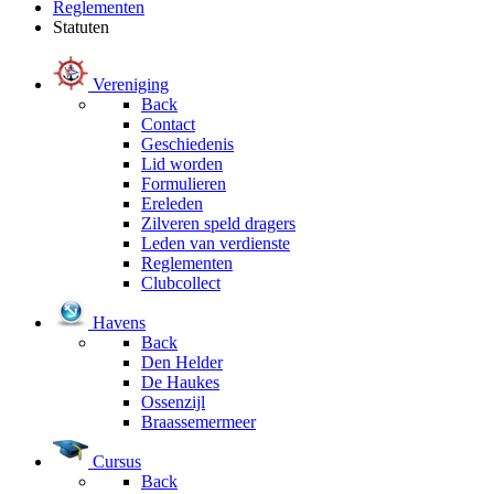
Reglementen
Statuten
Vereniging
Back
Contact
Geschiedenis
Lid worden
Formulieren
Ereleden
Zilveren speld dragers
Leden van verdienste
Reglementen
Clubcollect
Havens
Back
Den Helder
De Haukes
Ossenzijl
Braassemermeer
Cursus
Back