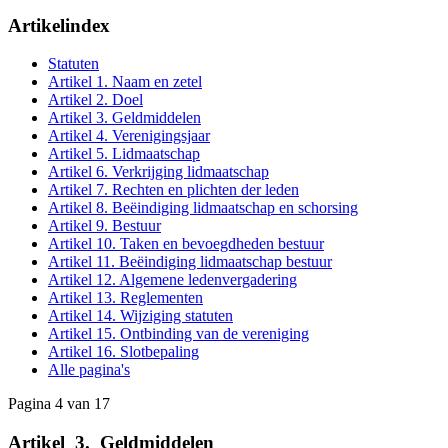
Artikelindex
Statuten
Artikel 1. Naam en zetel
Artikel 2. Doel
Artikel 3. Geldmiddelen
Artikel 4. Verenigingsjaar
Artikel 5. Lidmaatschap
Artikel 6. Verkrijging lidmaatschap
Artikel 7. Rechten en plichten der leden
Artikel 8. Beëindiging lidmaatschap en schorsing
Artikel 9. Bestuur
Artikel 10. Taken en bevoegdheden bestuur
Artikel 11. Beëindiging lidmaatschap bestuur
Artikel 12. Algemene ledenvergadering
Artikel 13. Reglementen
Artikel 14. Wijziging statuten
Artikel 15. Ontbinding van de vereniging
Artikel 16. Slotbepaling
Alle pagina's
Pagina 4 van 17
Artikel
_
3.
_
Geldmiddelen