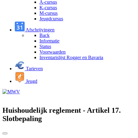
A-cursus
K-cursus
M-cursus
Jeugdcursus
Afschrijvingen
Back
Informatie
Status
Voorwaarden
Inventarislijst Rogger en Bavaria
Tarieven
Jeugd
Huishoudelijk reglement - Artikel 17.
Slotbepaling