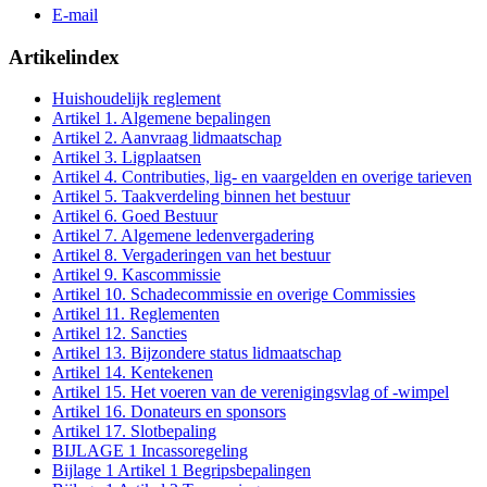
E-mail
Artikelindex
Huishoudelijk reglement
Artikel 1. Algemene bepalingen
Artikel 2. Aanvraag lidmaatschap
Artikel 3. Ligplaatsen
Artikel 4. Contributies, lig- en vaargelden en overige tarieven
Artikel 5. Taakverdeling binnen het bestuur
Artikel 6. Goed Bestuur
Artikel 7. Algemene ledenvergadering
Artikel 8. Vergaderingen van het bestuur
Artikel 9. Kascommissie
Artikel 10. Schadecommissie en overige Commissies
Artikel 11. Reglementen
Artikel 12. Sancties
Artikel 13. Bijzondere status lidmaatschap
Artikel 14. Kentekenen
Artikel 15. Het voeren van de verenigingsvlag of -wimpel
Artikel 16. Donateurs en sponsors
Artikel 17. Slotbepaling
BIJLAGE 1 Incassoregeling
Bijlage 1 Artikel 1 Begripsbepalingen