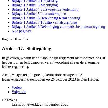
Bijlage 1 Artikel 2 Toepassing
Bijlage 1 Artikel 3 Machtiging
Bijlage 1 Artikel 4 Stilzwijgende verlenging
Bijlage 1 Artikel 5 Incassotermijnen
Bijlage 1 Artikel 6 Berekening termijnbedrag
Bijlage 1 Artikel 7 Tijdstip van afschrijving
Bijlage 1 Artikel 8 Beëindiging automatische incasso regeling
Alle pagina's
Pagina 18 van 27
Artikel
_
17.
_
Slotbepaling
In gevallen, waarin het huishoudelijk reglement niet voorziet, beslist
het bestuur en legt daar­over verantwoording af aan de algemene
ledenvergadering.
Aldus vastgesteld en goedgekeurd door de algemene
ledenvergadering, gehouden op 26 oktober 2023 te Den Helder.
Vorige
Volgende
Gegevens
Laatst bijgewerkt: 27 november 2023